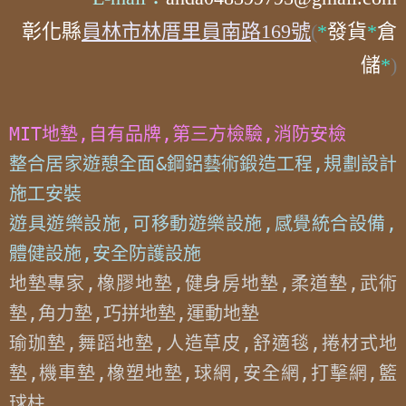
彰化縣
員林市林厝里員南路169號
(
*
發貨
*
倉
儲
*
)
MIT地墊,自有品牌,第三方檢驗,消防安檢
整合居家遊憩全面&鋼鋁藝術鍛造工程,規劃設計
施工安裝

遊具遊樂設施,可移動遊樂設施,感覺統合設備,
體健設施,安全防護設施
地墊專家,橡膠地墊,健身房地墊,柔道墊,武術
墊,角力墊,巧拼地墊,運動地墊

瑜珈墊,舞蹈地墊,人造草皮,舒適毯,捲材式地
墊,機車墊,橡塑地墊,球網,安全網,打擊網,籃
球柱
