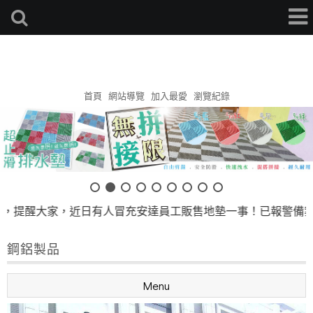
安達地墊家
首頁
網站導覽
加入最愛
瀏覽紀錄
，提醒大家，近日有人冒充安達員工販售地墊一事！已報警備案！
鋼鋁製品
Menu