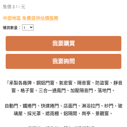
售價 $ 1 / 元
中部地區 免費提供估價服務
購買數量：
我要購買
我要詢問
『承製各廠牌、鋼鋁門窗、氣密窗、隔音窗、防盜窗、靜音
窗、格子窗、三合一通風門、加壓隔音門、落地門、
自動門、鐵捲門、快速捲門、店面門、淋浴拉門、紗門、玻
璃屋、採光罩、遮雨棚、鋁隔間、崗亭、景觀窗、