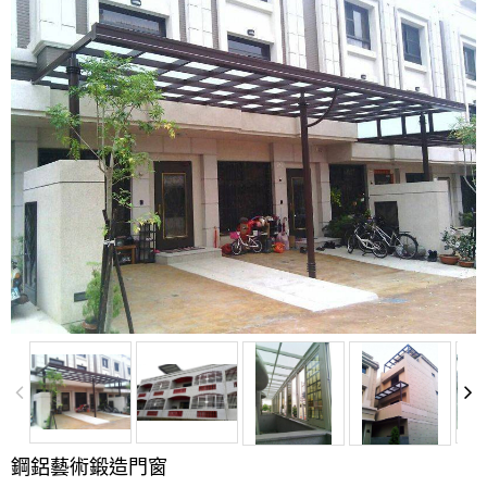
鋼鋁藝術鍛造門窗