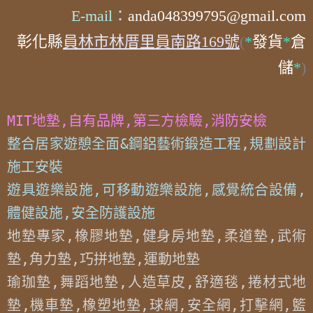
E-mail：
anda048399795@gmail.com
彰化縣
員林市林厝里員南路169號
(
*
發貨
*
倉
儲
*
)
MIT地墊,自有品牌,第三方檢驗,消防安檢
整合居家遊憩全面&鋼鋁藝術鍛造工程,規劃設計
施工安裝

遊具遊樂設施,可移動遊樂設施,感覺統合設備,
體健設施,安全防護設施
地墊專家,橡膠地墊,健身房地墊,柔道墊,武術
墊,角力墊,巧拼地墊,運動地墊

瑜珈墊,舞蹈地墊,人造草皮,舒適毯,捲材式地
墊,機車墊,橡塑地墊,球網,安全網,打擊網,籃