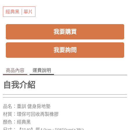
經典黑 │單片
我要購買
我要詢問
商品內容
運費說明
自我介紹
品名：重訓 健身房地墊
材質：環保可回收再製橡膠
顏色：經典
黑
尺寸：【5540】厚4.0cm ; 50*50cm
(±3%)