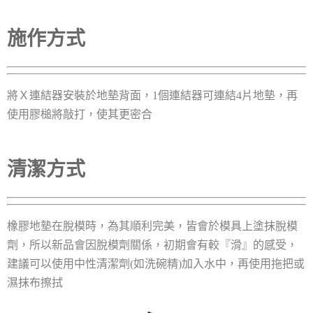
施作方式
將Ｘ連結器安裝於地墊背面，1個連結器可連結4片地墊，再
使用膠槌將敲打，使其更密合
清潔方式
橡膠地墊在脫模時，為其順利完美，皆會於模具上塗抹脫模
劑，所以新品會因脫模劑關係，初期會有較『滑』的感受，
建議可以使用中性清潔劑(如洗碗精)加入水中，再使用拖把或
濕抹布擦拭