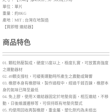
單位：單片
重量：約8KG
產地：MIT ; 台灣在地製造
【買即贈 連結器】
商品特色
01. 顆粒熱壓製成，硬度55度以上，極度扎實，可放置高強度
之運動器材
02. 49顆支撐柱，可緩衝運動時所產生之震動或聲響
03. 橡膠本身有橡膠味，製作過程中，經過千錘百鍊，橡膠本
身的氣味已降至最低
04. 免上膠，使用Ｘ連結器固定於地墊背面，相互連結，不移
動，日後維護遷移等，可保持既有地墊完整式
05. 均使用回收再製橡膠，重金屬、塑化劑均為未檢出