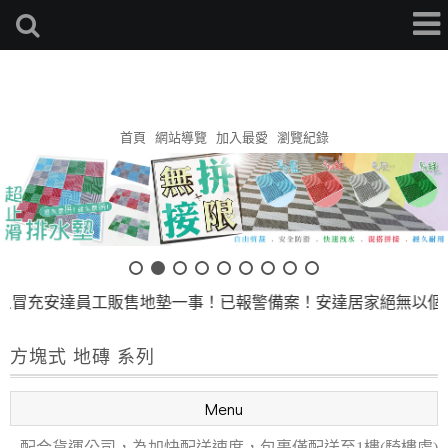
安達地墊家
首頁
網站導覽
加入最愛
瀏覽紀錄
達員工販售地墊一事！已報警備案！安達居家絕無以個人名義私下
方塊式 地磚 系列
Menu
--配合貨運公司，為加快配送速度，包裹僅配送至1樓(騎樓處)