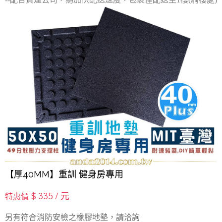
【厚40MM】重訓 健身房專用
$
335
/ 元
特惠價
另有符合消防安檢之橡膠地墊，請洽詢