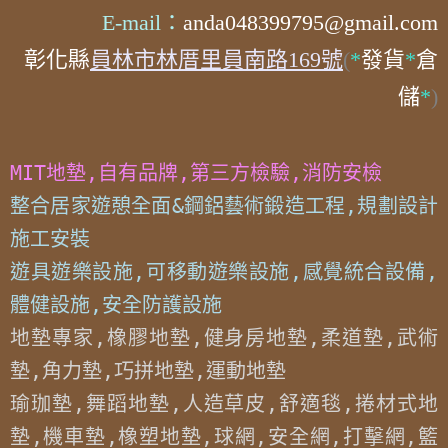
E-mail：
anda048399795@gmail.com
彰化縣
員林市林厝里員南路169號
(
*
發貨
*
倉
儲
*
)
MIT地墊,自有品牌,第三方檢驗,消防安檢
整合居家遊憩全面&鋼鋁藝術鍛造工程,規劃設計
施工安裝

遊具遊樂設施,可移動遊樂設施,感覺統合設備,
體健設施,安全防護設施
地墊專家,橡膠地墊,健身房地墊,柔道墊,武術
墊,角力墊,巧拼地墊,運動地墊

瑜珈墊,舞蹈地墊,人造草皮,舒適毯,捲材式地
墊,機車墊,橡塑地墊,球網,安全網,打擊網,籃