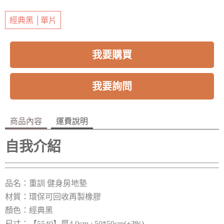
經典黑 │單片
我要購買
我要詢問
商品內容
運費說明
自我介紹
品名：重訓 健身房地墊
材質：環保可回收再製橡膠
顏色：經典
黑
尺寸：【5540】厚4.0cm ; 50*50cm
(±3%)