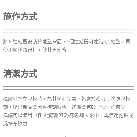
施作方式
將Ｘ連結器安裝於地墊背面，1個連結器可連結4片地墊，再
使用膠槌將敲打，使其更密合
清潔方式
橡膠地墊在脫模時，為其順利完美，皆會於模具上塗抹脫模
劑，所以新品會因脫模劑關係，初期會有較『滑』的感受，
建議可以使用中性清潔劑(如洗碗精)加入水中，再使用拖把或
濕抹布擦拭