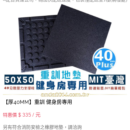
【厚40MM】重訓 健身房專用
$
335
/ 元
特惠價
另有符合消防安檢之橡膠地墊，請洽詢