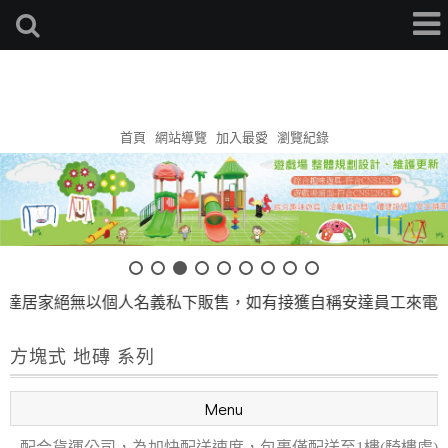
安達地墊家
首頁
網站導覽
加入最愛
瀏覽紀錄
無以個人名義私下販售，如有接獲自稱安達員工來電 『切勿相
方塊式 地磚 系列
Menu
--配合貨運公司，為加快配送速度，包裹僅配送至1樓(騎樓處)