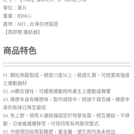
單位：單片
重量：約8KG
產地：MIT ; 台灣在地製造
【買即贈 連結器】
商品特色
01. 顆粒熱壓製成，硬度55度以上，極度扎實，可放置高強度
之運動器材
02. 49顆支撐柱，可緩衝運動時所產生之震動或聲響
03. 橡膠本身有橡膠味，製作過程中，經過千錘百鍊，橡膠本
身的氣味已降至最低
04. 免上膠，使用Ｘ連結器固定於地墊背面，相互連結，不移
動，日後維護遷移等，可保持既有地墊完整式
05. 均使用回收再製橡膠，重金屬、塑化劑均為未檢出