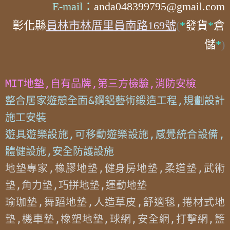
E-mail：
anda048399795@gmail.com
彰化縣
員林市林厝里員南路169號
(
*
發貨
*
倉
儲
*
)
MIT地墊,自有品牌,第三方檢驗,消防安檢
整合居家遊憩全面&鋼鋁藝術鍛造工程,規劃設計
施工安裝

遊具遊樂設施,可移動遊樂設施,感覺統合設備,
體健設施,安全防護設施
地墊專家,橡膠地墊,健身房地墊,柔道墊,武術
墊,角力墊,巧拼地墊,運動地墊

瑜珈墊,舞蹈地墊,人造草皮,舒適毯,捲材式地
墊,機車墊,橡塑地墊,球網,安全網,打擊網,籃