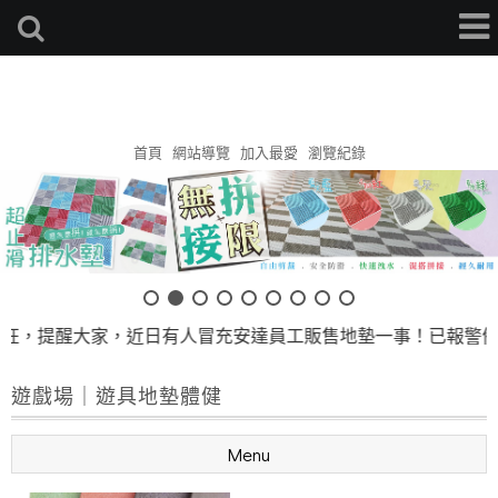
安達地墊家
首頁
網站導覽
加入最愛
瀏覽紀錄
狂，提醒大家，近日有人冒充安達員工販售地墊一事！已報警備
遊戲場｜遊具地墊體健
Menu