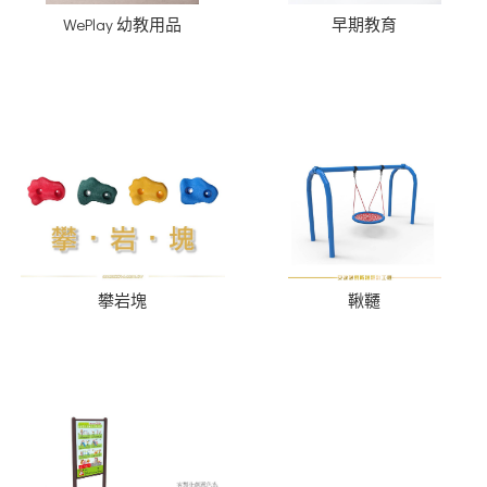
WePlay 幼教用品
早期教育
攀岩塊
鞦韆