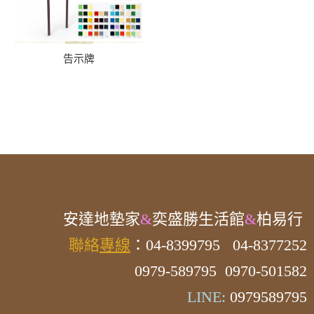
告示牌
安達
地墊家
&
奕盛勝生活館
&
柏易行
聯絡
專線
：04-8399795
04-8377252
0979-589795 0970-501582
LINE:
0979589795