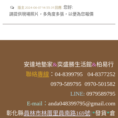
您好:
版主 2024-06-07 14:55:31 回應:
請提供現場照片，多角度多張，以便為您報價
安達
地墊家
&
奕盛勝生活館
&
柏易行
聯絡
專線
：04-8399795
04-8377252
0979-589795 0970-501582
LINE:
0979589795
E-mail：
anda048399795@gmail.com
彰化縣
員林市林厝里員南路169號
(
*
發貨
*
倉