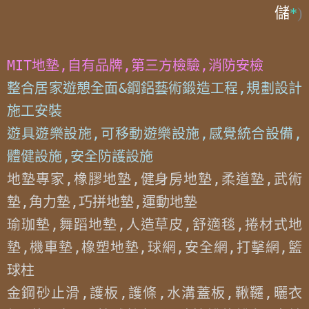
儲
*
)
MIT地墊,自有品牌,第三方檢驗,消防安檢
整合居家遊憩全面&鋼鋁藝術鍛造工程,規劃設計
施工安裝

遊具遊樂設施,可移動遊樂設施,感覺統合設備,
體健設施,安全防護設施
地墊專家,橡膠地墊,健身房地墊,柔道墊,武術
墊,角力墊,巧拼地墊,運動地墊

瑜珈墊,舞蹈地墊,人造草皮,舒適毯,捲材式地
墊,機車墊,橡塑地墊,球網,安全網,打擊網,籃
球柱

金鋼砂止滑,護板,護條,水溝蓋板,鞦韆,曬衣