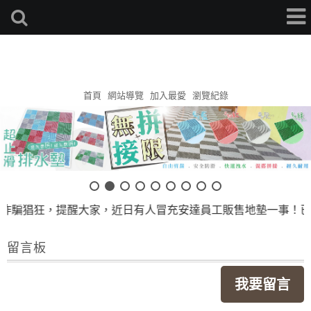
安達地墊家
首頁
網站導覽
加入最愛
瀏覽紀錄
 詐騙猖狂，提醒大家，近日有人冒充安達員工販售地墊一事！已
留言板
我要留言